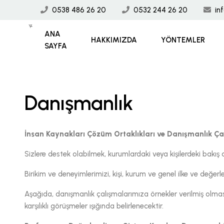
0538 486 26 20
0532 244 26 20
in
ANA
HAKKIMIZDA
YÖNTEMLER
SAYFA
Danışmanlık
İnsan Kaynakları Çözüm Ortaklıkları ve Danışmanlık Ça
Sizlere destek olabilmek, kurumlardaki veya kişilerdeki bakış aç
Birikim ve deneyimlerimizi, kişi, kurum ve genel ilke ve değerl
Aşağıda, danışmanlık çalışmalarımıza örnekler verilmiş olmas
karşılıklı görüşmeler ışığında belirlenecektir.