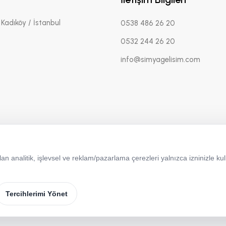
Kadıköy / İstanbul
0538 486 26 20
0532 244 26 20
info@simyagelisim.com
 analitik, işlevsel ve reklam/pazarlama çerezleri yalnızca izninizle kull
Çerez Politikası
Tercihlerimi Yönet