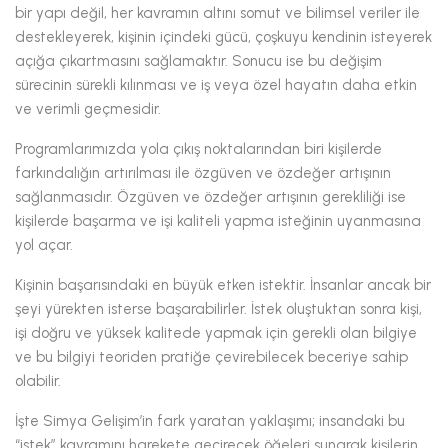
bir yapı değil, her kavramın altını somut ve bilimsel veriler ile
destekleyerek, kişinin içindeki gücü, çoşkuyu kendinin isteyerek
açığa çıkartmasını sağlamaktır. Sonucu ise bu değişim
sürecinin sürekli kılınması ve iş veya özel hayatın daha etkin
ve verimli geçmesidir.
Programlarımızda yola çıkış noktalarından biri kişilerde
farkındalığın artırılması ile özgüven ve özdeğer artışının
sağlanmasıdır. Özgüven ve özdeğer artışının gerekliliği ise
kişilerde başarma ve işi kaliteli yapma isteğinin uyanmasına
yol açar.
Kişinin başarısındaki en büyük etken istektir. İnsanlar ancak bir
şeyi yürekten isterse başarabilirler. İstek oluştuktan sonra kişi,
işi doğru ve yüksek kalitede yapmak için gerekli olan bilgiye
ve bu bilgiyi teoriden pratiğe çevirebilecek beceriye sahip
olabilir.
İşte Simya Gelişim’in fark yaratan yaklaşımı; insandaki bu
“istek” kavramını harekete geçirecek öğeleri sunarak kişilerin