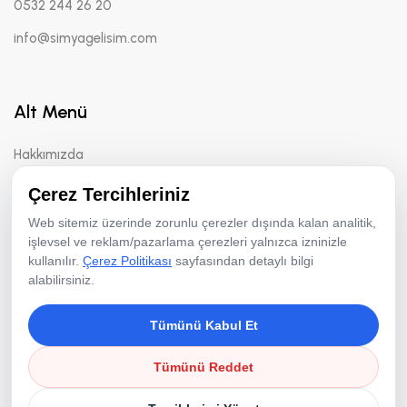
0532 244 26 20
info@simyagelisim.com
Alt Menü
Hakkımızda
Yöntemler
Çerez Tercihleriniz
Danışmanlık
Web sitemiz üzerinde zorunlu çerezler dışında kalan analitik,
işlevsel ve reklam/pazarlama çerezleri yalnızca izninizle
kullanılır.
Çerez Politikası
sayfasından detaylı bilgi
alabilirsiniz.
Çerez Politikası
Tümünü Kabul Et
Copyright © 2026 Simya Gelişim Danışmanlık | Tüm Hakları
Tümünü Reddet
Saklıdır.