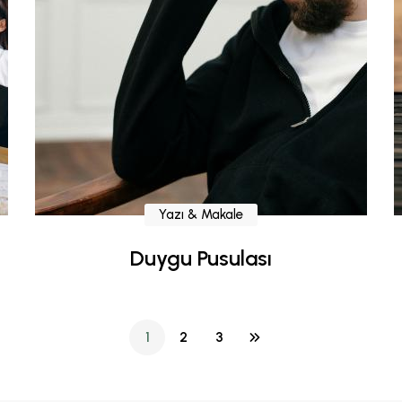
Yazı & Makale
Duygu Pusulası
1
2
3
(current)