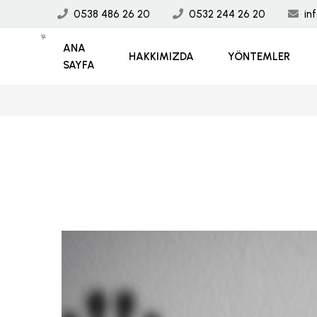
0538 486 26 20
0532 244 26 20
in
ANA
HAKKIMIZDA
YÖNTEMLER
SAYFA