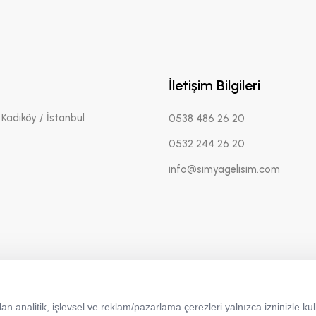
İletişim Bilgileri
Kadıköy / İstanbul
0538 486 26 20
0532 244 26 20
info@simyagelisim.com
 analitik, işlevsel ve reklam/pazarlama çerezleri yalnızca izninizle kull