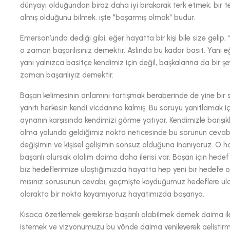
dünyayı olduğundan biraz daha iyi bırakarak terk etmek; bir te
almış olduğunu bilmek. işte "başarmış olmak" budur.
Emerson’unda dediği gibi, eğer hayatta bir kişi bile size gelip, 
o zaman başarılısınız demektir. Aslında bu kadar basit. Yani e
yani yalnızca basitçe kendimiz için değil, başkalarına da bir ş
zaman başarılıyız demektir.
Başarı kelimesinin anlamını tartışmak beraberinde de yine bir so
yanıtı herkesin kendi vicdanına kalmış. Bu soruyu yanıtlamak iç
aynanın karşısında kendimizi görme yatıyor. Kendimizle barışık
olma yolunda geldiğimiz nokta neticesinde bu sorunun cevabın
değişimin ve kişisel gelişimin sonsuz olduğuna inanıyoruz. O h
başarılı olursak olalım daima daha ilerisi var. Başarı için he
biz hedeflerimize ulaştığımızda hayatta hep yeni bir hedefe od
mısınız sorusunun cevabı, geçmişte koyduğumuz hedeflere ula
olarakta bir nokta koyamıyoruz hayatımızda başarıya.
Kısaca özetlemek gerekirse başarılı olabilmek demek daima il
istemek ve vizyonumuzu bu yönde daima yenileyerek geliştir