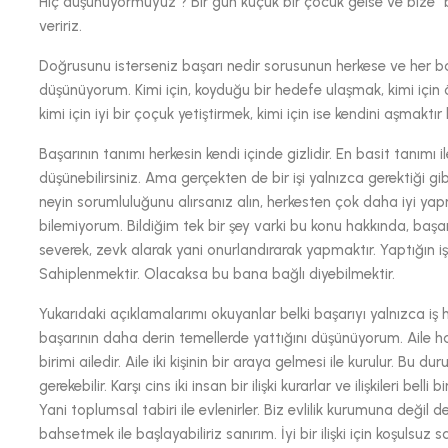
Hiç düşünüyormuyuz ? Bir gün küçük bir çocuk gelse ve bize “
veririz.
Doğrusunu isterseniz başarı nedir sorusunun herkese ve her bak
düşünüyorum. Kimi için, koyduğu bir hedefe ulaşmak, kimi için 
kimi için iyi bir çoçuk yetiştirmek, kimi için ise kendini aşmaktır 
Başarının tanımı herkesin kendi içinde gizlidir. En basit tanımı i
düşünebilirsiniz. Ama gerçekten de bir işi yalnızca gerektiği g
neyin sorumluluğunu alırsanız alın, herkesten çok daha iyi y
bilemiyorum. Bildiğim tek bir şey varki bu konu hakkında, baş
severek, zevk alarak yani onurlandırarak yapmaktır. Yaptığın i
Sahiplenmektir. Olacaksa bu bana bağlı diyebilmektir.
Yukarıdaki açıklamalarımı okuyanlar belki başarıyı yalnızca iş h
başarının daha derin temellerde yattığını düşünüyorum. Aile ha
birimi ailedir. Aile iki kişinin bir araya gelmesi ile kurulur. Bu 
gerekebilir. Karşı cins iki insan bir ilişki kurarlar ve ilişkileri be
Yani toplumsal tabiri ile evlenirler. Biz evlilik kurumuna değil d
bahsetmek ile başlayabiliriz sanırım. İyi bir ilişki için koşulsuz