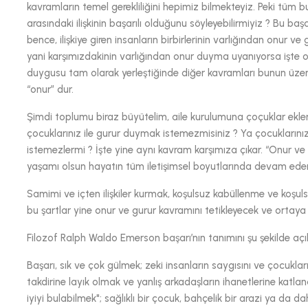
kavramların temel gerekliliğini hepimiz bilmekteyiz. Peki tüm b
arasındaki ilişkinin başarılı olduğunu söyleyebilirmiyiz ? Bu 
bence, ilişkiye giren insanların birbirlerinin varlığından onur ve
yani karşımızdakinin varlığından onur duyma uyanıyorsa işte o 
duygusu tam olarak yerleştiğinde diğer kavramları bunun üzerine 
“onur” dur.
Şimdi toplumu biraz büyütelim, aile kurulumuna çoçuklar eklens
çocuklarınız ile gurur duymak istemezmisiniz ? Ya çocukların
istemezlermi ? İşte yine aynı kavram karşımıza çıkar. “Onur ve Gu
yaşamı olsun hayatın tüm iletişimsel boyutlarında devam eder
Samimi ve içten ilişkiler kurmak, koşulsuz kabüllenme ve koşuls
bu şartlar yine onur ve gurur kavramını tetikleyecek ve ortaya 
Filozof Ralph Waldo Emerson başarı’nın tanımını şu şekilde açık
Başarı, sık ve çok gülmek; zeki insanların saygısını ve çocukları
takdirine layık olmak ve yanlış arkadaşların ihanetlerine katla
iyiyi bulabilmek"; sağlıklı bir çocuk, bahçelik bir arazi ya da 