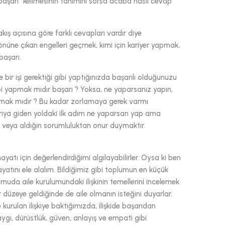
başarı” kelimesinin tanımını sorsa acaba nasıl cevap
ış açısına göre farklı cevapları vardır diye
önüne çıkan engelleri geçmek, kimi için kariyer yapmak,
başarı.
le bir işi gerektiği gibi yaptığınızda başarılı olduğunuzu
ibi yapmak mıdır başarı ? Yoksa, ne yaparsanız yapın,
apmak mıdır ? Bu kadar zorlamaya gerek varmı
arıya giden yoldaki ilk adım ne yaparsan yap ama
ş veya aldığın sorumluluktan onur duymaktır.
ayatı için değerlendirdiğimi algılayabilirler. Oysa ki ben
yatını ele alalım. Bildiğimiz gibi toplumun en küçük
durumuda aile kurulumundaki ilişkinin temellerini incelemek
lli bir düzeye geldiğinde de aile olmanın isteğini duyarlar.
e kurulan ilişkiye baktığımızda, ilişkide başarıdan
 saygı, dürüstlük, güven, anlayış ve empati gibi