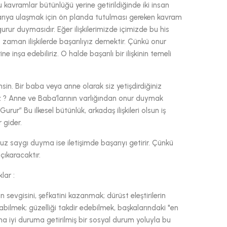
u kavramlar bütünlüğü yerine getirildiğinde iki insan
başarıya ulaşmak için ön planda tutulması gereken kavram
 gurur duymasıdır. Eğer ilişkilerimizde içimizde bu his
zaman ilişkilerde başarılıyız demektir. Çünkü onur
inşa edebiliriz. O halde başarılı bir ilişkinin temeli
in. Bir baba veya anne olarak siz yetişdirdiğiniz
ız ? Anne ve Baba’larının varlığından onur duymak
rur” Bu ilkesel bütünlük, arkadaş ilişkileri olsun iş
 gider.
uz saygı duyma ise iletişimde başarıyı getirir. Çünkü
çıkaracaktır.
lar :
n sevgisini, şefkatini kazanmak; dürüst eleştirilerin
nabilmek; güzelliği takdir edebilmek, başkalarındaki "en
daha iyi duruma getirilmiş bir sosyal durum yoluyla bu