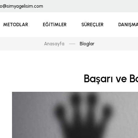
fo@simyagelisim.com
METODLAR
EĞITIMLER
SÜREÇLER
DANIŞMA
Anasayfa
Bloglar
Başarı ve 