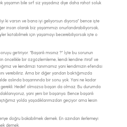
k yaşamın bile sırf siz yaşadınız diye daha rahat soluk
“iyi ki varsın ve bana iyi geliyorsun diyorsa” bence işte
ğer insan olarak biz yaşamımızı onurlandırabiliyorsak,
eyler katabilmek için yaşamayı becerebiliyorsak işte o
ruyu getiriyor. “Başarılı mısınız ?” İşte bu sorunun
in öncelikle bir özgözlemleme, kendi kendine itiraf ve
lığımız ve kendimizi tanımamız yani kendimizin efendisi
ı verebiliriz. Ama bir diğer yandan baktığımızda
alde aslında başarınında bir sonu yok. Yani ne kadar
def gerekli. Hedef olmazsa başarı da olmaz. Bu durumda
aklanıyoruz, yani yeni bir başarıya. Bence başarılı
ştığımız yolda yaşadıklarımızdan geçiyor ama kesin
eriye doğru bakabilmek demek. En azından ilerlemeyi
mek demek.