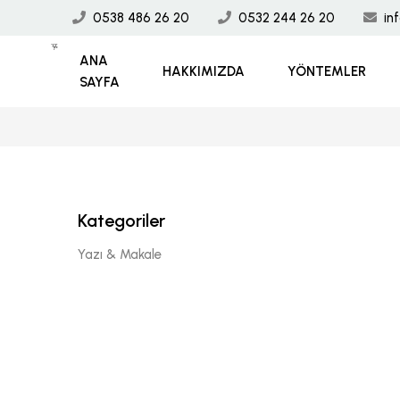
0538 486 26 20
0532 244 26 20
in
ANA
HAKKIMIZDA
YÖNTEMLER
SAYFA
Kategoriler
Yazı & Makale