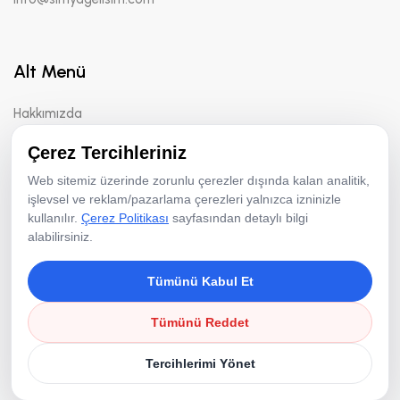
Alt Menü
Hakkımızda
Yöntemler
Çerez Tercihleriniz
Danışmanlık
Web sitemiz üzerinde zorunlu çerezler dışında kalan analitik,
işlevsel ve reklam/pazarlama çerezleri yalnızca izninizle
kullanılır.
Çerez Politikası
sayfasından detaylı bilgi
alabilirsiniz.
Çerez Politikası
Tümünü Kabul Et
Copyright © 2026 Simya Gelişim Danışmanlık | Tüm Hakları
Tümünü Reddet
Saklıdır.
Tercihlerimi Yönet