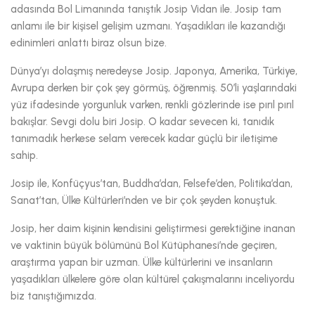
adasında Bol Limanında tanıştık Josip Vidan ile. Josip tam
anlamı ile bir kişisel gelişim uzmanı. Yaşadıkları ile kazandığı
edinimleri anlattı biraz olsun bize.
Dünya’yı dolaşmış neredeyse Josip. Japonya, Amerika, Türkiye,
Avrupa derken bir çok şey görmüş, öğrenmiş. 50’li yaşlarındaki
yüz ifadesinde yorgunluk varken, renkli gözlerinde ise pırıl pırıl
bakışlar. Sevgi dolu biri Josip. O kadar sevecen ki, tanıdık
tanımadık herkese selam verecek kadar güçlü bir iletişime
sahip.
Josip ile, Konfüçyus’tan, Buddha’dan, Felsefe’den, Politika’dan,
Sanat’tan, Ülke Kültürleri’nden ve bir çok şeyden konuştuk.
Josip, her daim kişinin kendisini geliştirmesi gerektiğine inanan
ve vaktinin büyük bölümünü Bol Kütüphanesi’nde geçiren,
araştırma yapan bir uzman. Ülke kültürlerini ve insanların
yaşadıkları ülkelere göre olan kültürel çakışmalarını inceliyordu
biz tanıştığımızda.