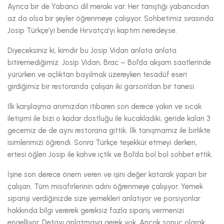
Ayrıca bir de Yabancı dil merakı var. Her tanıştığı yabancıdan
az da olsa bir şeyler öğrenmeye çalışıyor. Sohbetimiz sırasında
Josip Türkçe’yi bende Hırvatça’yı kaptım neredeyse.
Diyeceksiniz ki, kimdir bu Josip Vidan anlata anlata
bitiremediğimiz. Josip Vidan, Brac – Bol’da akşam saatlerinde
yürürken ve açlıktan bayılmak üzereyken tesadüf eseri
girdiğimiz bir restoranda çalışan iki garson’dan bir tanesi.
İlk karşılaşma anımızdan itibaren son derece yakın ve sıcak
iletişimi ile bizi o kadar dostluğu ile kucakladıki, geride kalan 3
gecemiz de de aynı restorana gittik. İlk tanışmamız ile birlikte
isimlerimizi öğrendi. Sonra Türkçe teşekkür etmeyi derken,
ertesi öğlen Josip ile kahve içtik ve Bol’da bol bol sohbet ettik.
İşine son derece önem veren ve işini değer katarak yapan bir
çalışan. Tüm misafirlerinin adını öğrenmeye çalışıyor. Yemek
siparişi verdiğinizde size yemekleri anlatıyor ve porsiyonlar
hakkında bilgi vererek gereksiz fazla sipariş vermenizi
engelliyor. Detayı anlatmaya gerek yok. Ancak sonuç olarak