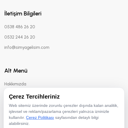
İletişim Bilgileri
0538 486 26 20
0532 244 26 20
info@simyagelisim.com
Alt Menü
Hakkımızda
Yöntemler
Çerez Tercihleriniz
Danışmanlık
Web sitemiz üzerinde zorunlu çerezler dışında kalan analitik,
işlevsel ve reklam/pazarlama çerezleri yalnızca izninizle
kullanılır.
Çerez Politikası
sayfasından detaylı bilgi
alabilirsiniz.
Çerez Politikası